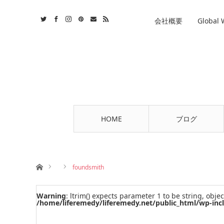
st
tact
RSS
会社概要
Global
HOME
ブログ
ホーム
foundsmith
Warning
: ltrim() expects parameter 1 to be string, objec
/home/liferemedy/liferemedy.net/public_html/wp-inc