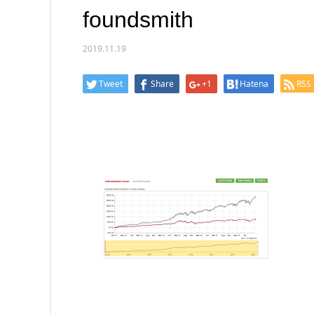
foundsmith
2019.11.19
Tweet
Share
+1
Hatena
RSS