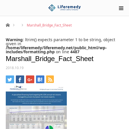
ホーム
Marshall_Bridge_Fact_Sheet
Warning
: ltrim() expects parameter 1 to be string, object
given in
/home/liferemedy/liferemedy.net/public_html/wp-
includes/formatting.php
on line
4487
Marshall_Bridge_Fact_Sheet
2018.10.19