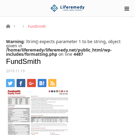
ホーム
FundSmith
Warning
: ltrim() expects parameter 1 to be string, object
given in
/home/liferemedy/liferemedy.net/public_html/wp-
includes/formatting.php
on line
4487
FundSmith
2019.11.19