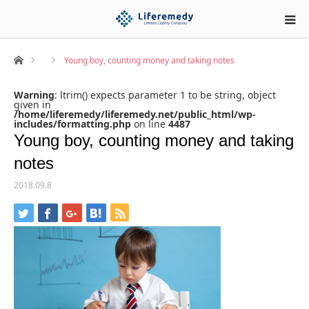
ホーム
Young boy, counting money and taking notes
Warning
: ltrim() expects parameter 1 to be string, object
given in
/home/liferemedy/liferemedy.net/public_html/wp-
includes/formatting.php
on line
4487
Young boy, counting money and taking
notes
2018.09.8