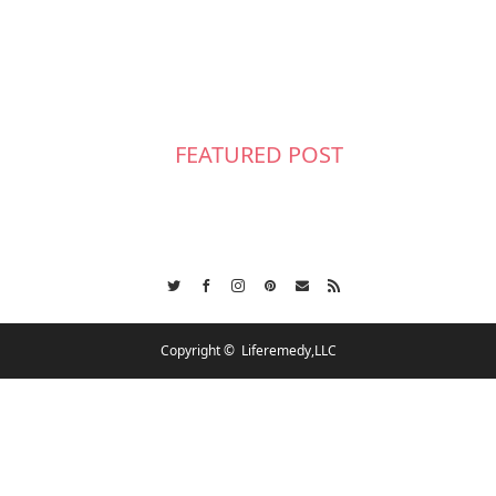
FEATURED POST
Twitter
Facebook
Instagram
Pinterest
Contact
RSS
Copyright ©
Liferemedy,LLC
会社概要
スケジュール
各種ご相談
お問合せ
CSR