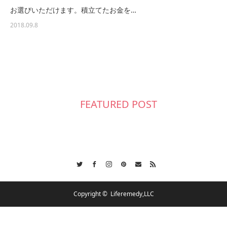
お選びいただけます。積立てたお金を…
2018.09.8
FEATURED POST
Twitter
Facebook
Instagram
Pinterest
Contact
RSS
Copyright ©
Liferemedy,LLC