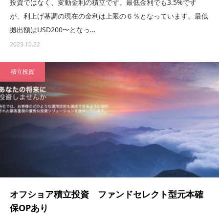
投資ではなく、変動金利の積立です。最低金利でも3.5%です
が、利上げ基調の現在の金利は上限の６％となっています。最低
拠出額はUSD200〜となっ…
2023.10.22
積立投資
オフショア積立投資 ファンドセレクト型元本確
保OPあり