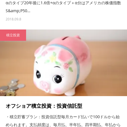
αのタイプ20年後に1.6倍+αのタイプ＋α分はアメリカの株価指数
S&amp;P50…
2018.09.8
積立投資
オフショア積立投資：投資信託型
・積立貯蓄プラン：投資信託型毎月カード払いで100ドルから始
められます。支払頻度は、毎月払、半年払、四半期払、年払から