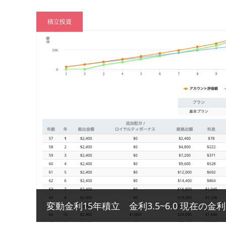
積立投資
変動金利15年積立 金利3.5~6.0 現在の金