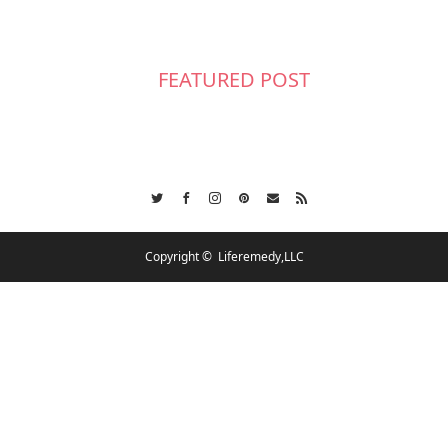
FEATURED POST
Twitter
Facebook
Instagram
Pinterest
Contact
RSS
Copyright ©
Liferemedy,LLC
会社概要
スケジュール
各種ご相談
お問合せ
CSR