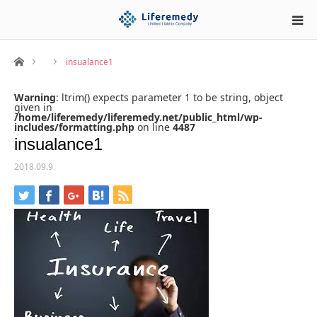
ホーム
insualance1
Warning
: ltrim() expects parameter 1 to be string, object
given in
/home/liferemedy/liferemedy.net/public_html/wp-
includes/formatting.php
on line
4487
insualance1
2018.09.9