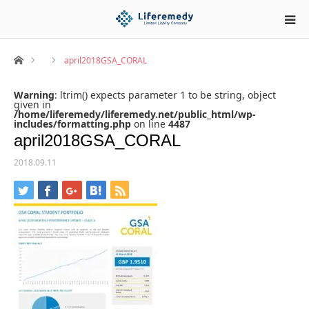
ホーム
april2018GSA_CORAL
Warning
: ltrim() expects parameter 1 to be string, object
given in
/home/liferemedy/liferemedy.net/public_html/wp-
includes/formatting.php
on line
4487
april2018GSA_CORAL
2018.09.11