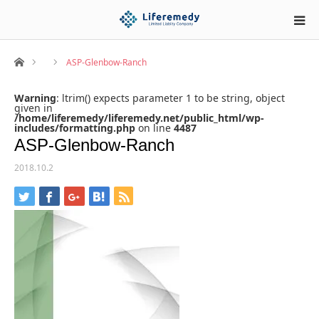
ホーム
ASP-Glenbow-Ranch
Warning
: ltrim() expects parameter 1 to be string, object
given in
/home/liferemedy/liferemedy.net/public_html/wp-
includes/formatting.php
on line
4487
ASP-Glenbow-Ranch
2018.10.2