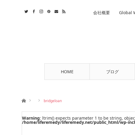
st
tact
RSS
会社概要
Global
HOME
ブログ
ホーム
bridgeloan
Warning
: ltrim() expects parameter 1 to be string, objec
/home/liferemedy/liferemedy.net/public_html/wp-inc