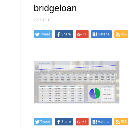
bridgeloan
2018.10.19
Tweet
Share
+1
Hatena
RSS
Tweet
Share
+1
Hatena
RSS