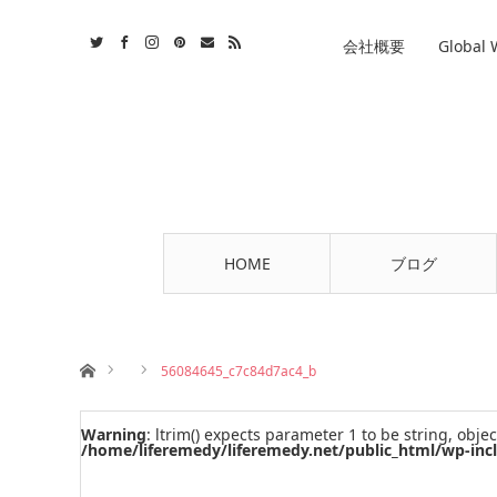
st
tact
RSS
会社概要
Global
HOME
ブログ
ホーム
56084645_c7c84d7ac4_b
Warning
: ltrim() expects parameter 1 to be string, objec
/home/liferemedy/liferemedy.net/public_html/wp-inc