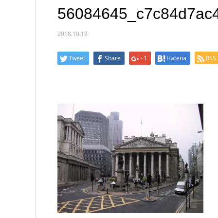
56084645_c7c84d7ac
2018.10.19
Tweet
Share
+1
Hatena
RSS