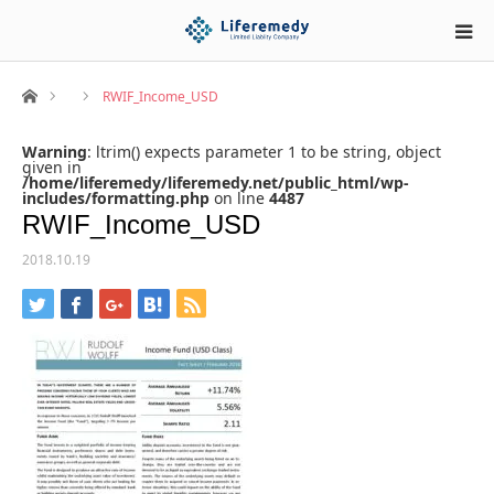
ホーム
RWIF_Income_USD
Warning
: ltrim() expects parameter 1 to be string, object
given in
/home/liferemedy/liferemedy.net/public_html/wp-
includes/formatting.php
on line
4487
RWIF_Income_USD
2018.10.19