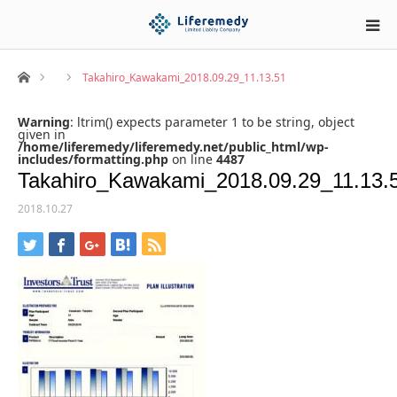
ホーム
Takahiro_Kawakami_2018.09.29_11.13.51
Warning
: ltrim() expects parameter 1 to be string, object
given in
/home/liferemedy/liferemedy.net/public_html/wp-
includes/formatting.php
on line
4487
Takahiro_Kawakami_2018.09.29_11.13.
2018.10.27