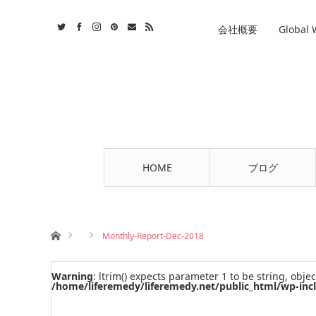
st
tact
RSS
会社概要
Global
HOME
ブログ
ホーム
Monthly-Report-Dec-2018
Warning
: ltrim() expects parameter 1 to be string, objec
/home/liferemedy/liferemedy.net/public_html/wp-inc