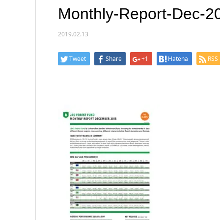
Monthly-Report-Dec-2
2019.02.13
Tweet
Share
+1
Hatena
RSS