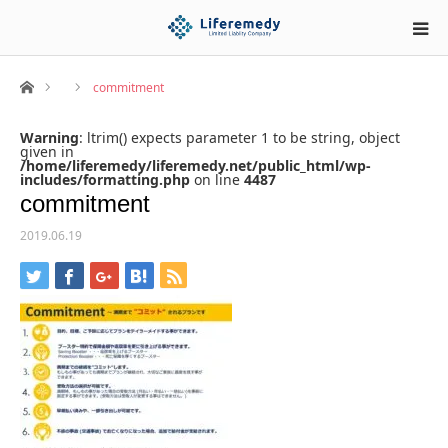
ホーム
commitment
Warning
: ltrim() expects parameter 1 to be string, object
given in
/home/liferemedy/liferemedy.net/public_html/wp-
includes/formatting.php
on line
4487
commitment
2019.06.19