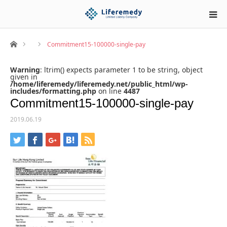
ホーム
Commitment15-100000-single-pay
Warning
: ltrim() expects parameter 1 to be string, object
given in
/home/liferemedy/liferemedy.net/public_html/wp-
includes/formatting.php
on line
4487
Commitment15-100000-single-pay
2019.06.19