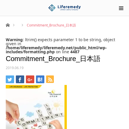
ホーム
Commitment_Brochure_日本語
Warning
: ltrim() expects parameter 1 to be string, object
given in
/home/liferemedy/liferemedy.net/public_html/wp-
includes/formatting.php
on line
4487
Commitment_Brochure_日本語
2019.06.19