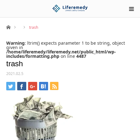
ホーム
trash
Warning
: ltrim() expects parameter 1 to be string, object
given in
/home/liferemedy/liferemedy.net/public_html/wp-
includes/formatting.php
on line
4487
trash
2021.02.5