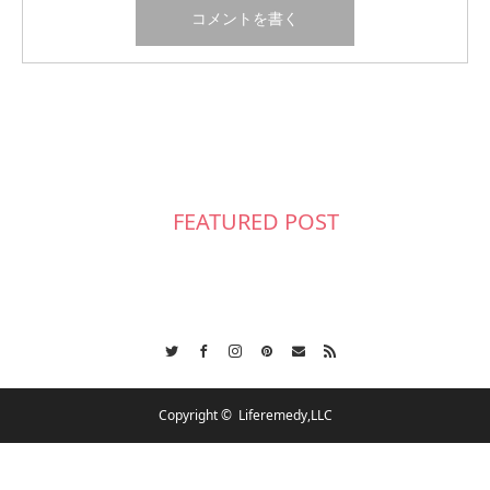
FEATURED POST
Twitter
Facebook
Instagram
Pinterest
Contact
RSS
Copyright ©
Liferemedy,LLC
会社概要
スケジュール
各種ご相談
お問合せ
CSR