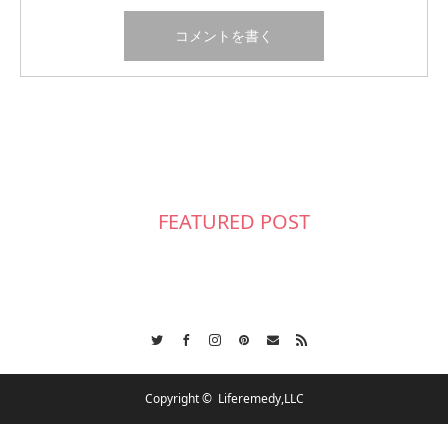
FEATURED POST
Twitter
Facebook
Instagram
Pinterest
Contact
RSS
Copyright ©
Liferemedy,LLC