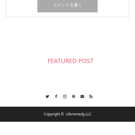
FEATURED POST
Twitter
Facebook
Instagram
Pinterest
Contact
RSS
Copyright ©
Liferemedy,LLC
会社概要
スケジュール
各種ご相談
お問合せ
CSR