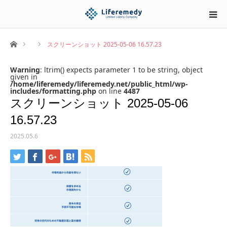
ホーム
スクリーンショット 2025-05-06 16.57.23
Warning
: ltrim() expects parameter 1 to be string, object
given in
/home/liferemedy/liferemedy.net/public_html/wp-
includes/formatting.php
on line
4487
スクリーンショット 2025-05-06
16.57.23
2025.05.6