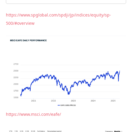
https://www.spglobal.com/spdji/jp/indices/equity/sp-
500/#overview
https://www.msci.com/eafe/