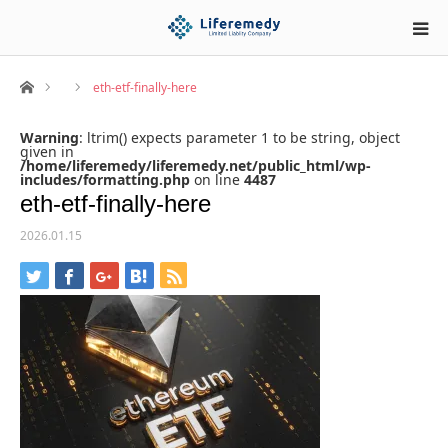
ホーム
eth-etf-finally-here
Warning
: ltrim() expects parameter 1 to be string, object
given in
/home/liferemedy/liferemedy.net/public_html/wp-
includes/formatting.php
on line
4487
eth-etf-finally-here
2026.01.15