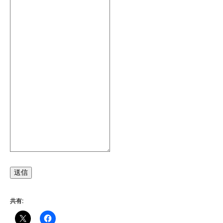
送信
共有: