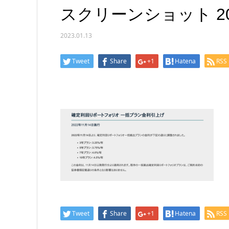
スクリーンショット 2023-
2023.01.13
Tweet
Share
+1
Hatena
RSS
Tweet
Share
+1
Hatena
RSS