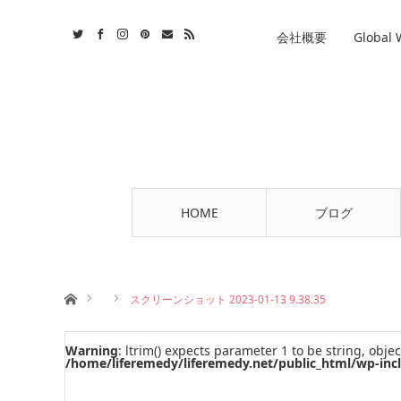
st
tact
RSS
会社概要
Global
HOME
ブログ
ホーム
スクリーンショット 2023-01-13 9.38.35
Warning
: ltrim() expects parameter 1 to be string, objec
/home/liferemedy/liferemedy.net/public_html/wp-inc