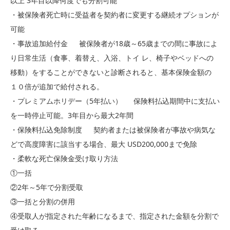
以上 3年目以降何度でも分割可能
・被保険者死亡時に受益者を契約者に変更する継続オプションが
可能
・事故追加給付金
被保険者が18歳～65歳までの間に事故によ
り日常生活（食事、着替え、入浴、トイ レ、椅子やベッドへの
移動）をすることができないと診断されると、基本保険金額の
１０倍が追加で給付される。
・プレミアムホリデー（5年払い）
保険料払込期間中に支払い
を一時停止可能。3年目から最大2年間
・保険料払込免除制度
契約者または被保険者が事故や病気な
どで高度障害に該当する場合、最大 USD200,000まで免除
・柔軟な死亡保険金受け取り方法
①一括
②2年～5年で分割受取
③一括と分割の併用
④受取人が指定された年齢になるまで、指定された金額を分割で