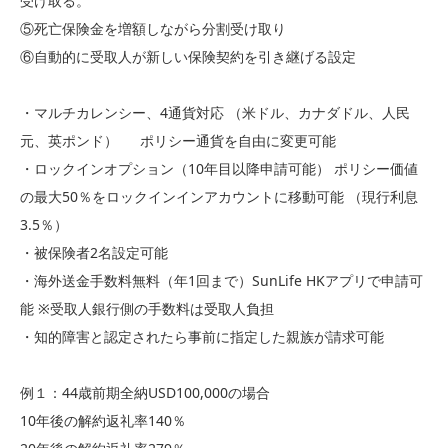
受け取る。
⑤死亡保険金を増額しながら分割受け取り
⑥自動的に受取人が新しい保険契約を引き継げる設定
・マルチカレンシー、4通貨対応 （米ドル、カナダドル、人民
元、英ポンド）
ポリシー通貨を自由に変更可能
・ロックインオプション（10年目以降申請可能） ポリシー価値
の最大50％をロックインインアカウントに移動可能 （現行利息
3.5％）
・被保険者2名設定可能
・海外送金手数料無料（年1回まで）SunLife HKアプリで申請可
能 ※受取人銀行側の手数料は受取人負担
・知的障害と認定されたら事前に指定した親族が請求可能
例１：44歳前期全納USD100,000の場合
10年後の解約返礼率140％