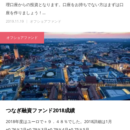
理口座からの投資となります。口座をお持ちでない方はまずは口
座を作りましょう！…
2019.11.19
オフショアファンド
オフショアファンド
つなぎ融資ファンド2018成績
2018年度はユーロで＋９．４８％でした。2018詳細は1月
+0.76％2月+0.79％3月+0.79％4月+0.75％5月…