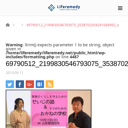
ホーム
69790512_2199830546793075_3538702054291668992_o
Warning
: ltrim() expects parameter 1 to be string, object
given in
/home/liferemedy/liferemedy.net/public_html/wp-
includes/formatting.php
on line
4487
69790512_2199830546793075_353870
2019.09.11