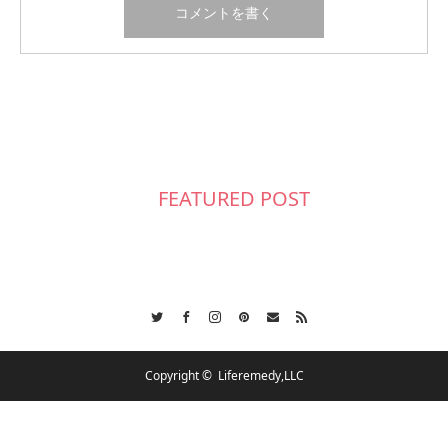
FEATURED POST
Twitter
Facebook
Instagram
Pinterest
Contact
RSS
Copyright ©
Liferemedy,LLC
会社概要
スケジュール
各種ご相談
お問合せ
CSR