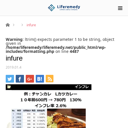
ホーム
infure
Warning
: ltrim() expects parameter 1 to be string, object
given in
/home/liferemedy/liferemedy.net/public_html/wp-
includes/formatting.php
on line
4487
infure
2019.01.4