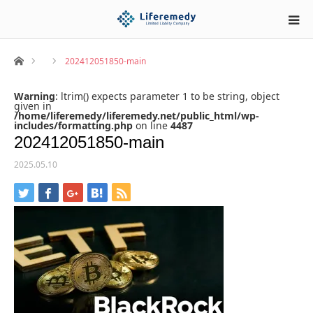
ホーム
202412051850-main
Warning
: ltrim() expects parameter 1 to be string, object
given in
/home/liferemedy/liferemedy.net/public_html/wp-
includes/formatting.php
on line
4487
202412051850-main
2025.05.10