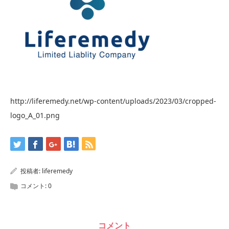
http://liferemedy.net/wp-content/uploads/2023/03/cropped-
logo_A_01.png
投稿者:
liferemedy
コメント:
0
コメント