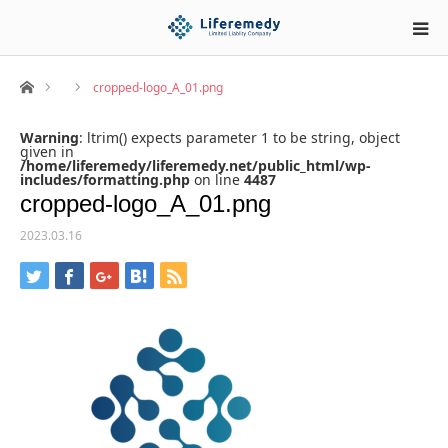
ホーム
cropped-logo_A_01.png
Warning
: ltrim() expects parameter 1 to be string, object
given in
/home/liferemedy/liferemedy.net/public_html/wp-
includes/formatting.php
on line
4487
cropped-logo_A_01.png
2023.03.16