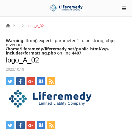
ホーム
logo_A_02
Warning
: ltrim() expects parameter 1 to be string, object
given in
/home/liferemedy/liferemedy.net/public_html/wp-
includes/formatting.php
on line
4487
logo_A_02
2023.10.18