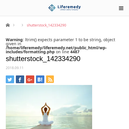
ホーム
shutterstock_142334290
Warning
: ltrim() expects parameter 1 to be string, object
given in
/home/liferemedy/liferemedy.net/public_html/wp-
includes/formatting.php
on line
4487
shutterstock_142334290
2018.09.11